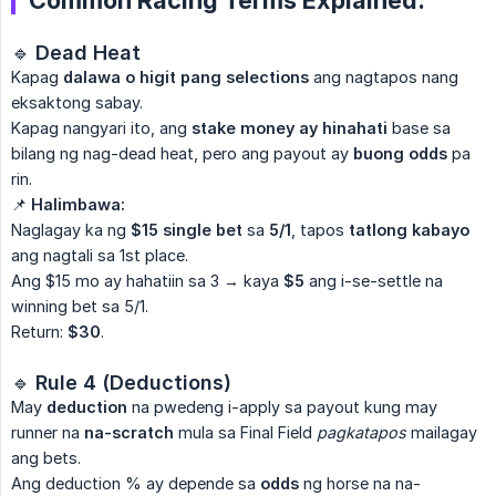
Common Racing Terms Explained:
🔹
Dead Heat
Kapag
dalawa o higit pang selections
ang nagtapos nang
eksaktong sabay.
Kapag nangyari ito, ang
stake money ay hinahati
base sa
bilang ng nag-dead heat, pero ang payout ay
buong odds
pa
rin.
📌
Halimbawa:
Naglagay ka ng
$15 single bet
sa
5/1
, tapos
tatlong kabayo
ang nagtali sa 1st place.
Ang $15 mo ay hahatiin sa 3 → kaya
$5
ang i-se-settle na
winning bet sa 5/1.
Return:
$30
.
🔹
Rule 4 (Deductions)
May
deduction
na pwedeng i-apply sa payout kung may
runner na
na-scratch
mula sa Final Field
pagkatapos
mailagay
ang bets.
Ang deduction % ay depende sa
odds
ng horse na na-