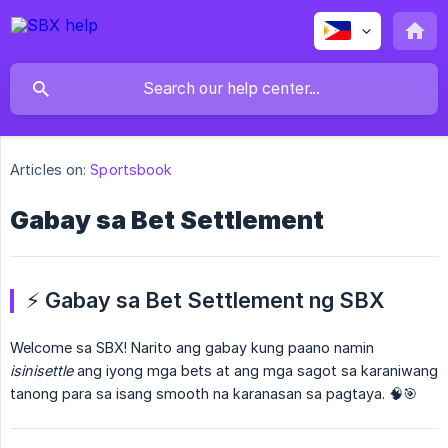
Articles on:
Sportsbook
Gabay sa Bet Settlement
⚡
Gabay sa Bet Settlement ng SBX
Welcome sa SBX! Narito ang gabay kung paano namin
isinisettle
ang iyong mga bets at ang mga sagot sa karaniwang
tanong para sa isang smooth na karanasan sa pagtaya. 🧠🎯