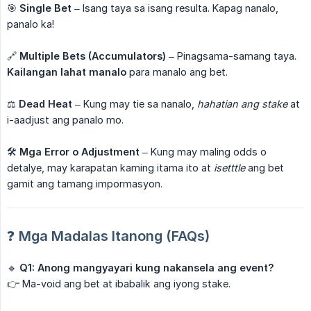
🎯
Single Bet
– Isang taya sa isang resulta. Kapag nanalo,
panalo ka!
🔗
Multiple Bets (Accumulators)
– Pinagsama-samang taya.
Kailangan lahat manalo
para manalo ang bet.
⚖️
Dead Heat
– Kung may tie sa nanalo,
hahatian ang stake
at
i-aadjust ang panalo mo.
🛠️
Mga Error o Adjustment
– Kung may maling odds o
detalye, may karapatan kaming itama ito at
isetttle
ang bet
gamit ang tamang impormasyon.
❓
Mga Madalas Itanong (FAQs)
🔹
Q1: Anong mangyayari kung nakansela ang event?
👉 Ma-void ang bet at ibabalik ang iyong stake.