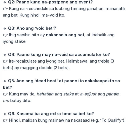
🔹
Q2: Paano kung na-postpone ang event?
👉 Kung nai-reschedule sa loob ng tamang panahon, mananatili
ang bet. Kung hindi, ma-void ito.
🔹
Q3: Ano ang ‘void bet’?
👉 Ibig sabihin nito ay
nakansela ang bet
, at ibabalik ang
iyong stake.
🔹
Q4: Paano kung may na-void sa accumulator ko?
👉 Ire-recalculate ang iyong bet. Halimbawa, ang treble (3
bets) ay magiging double (2 bets).
🔹
Q5: Ano ang ‘dead heat’ at paano ito nakakaapekto sa 
bet?
👉 Kung may tie,
hahatian ang stake
at
a-adjust ang panalo 
mo
batay dito.
🔹
Q6: Kasama ba ang extra time sa bet ko?
👉
Hindi
, maliban kung malinaw na nakasaad (e.g. “To Qualify”).