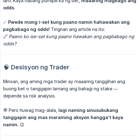
laro. Kaya habang pumipili ka ng bet,
maaaring magbago ang 
odds
.
✅
Pwede mong i-set kung paano namin hahawakan ang 
pagbabago ng odds!
Tingnan ang article na ito:
🔗
Paano ko ise-set kung paano hawakan ang pagbabago ng 
odds?
🧠
Desisyon ng Trader
Minsan, ang aming mga trader ay maaaring tanggihan ang
buong bet o tanggapin lamang ang bahagi ng stake —
depende sa risk analysis.
💬 Pero huwag mag-alala,
lagi naming sinusubukang 
tanggapin ang mas maraming aksyon hangga’t kaya 
namin.
😉