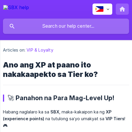
Articles on:
VIP & Loyalty
Ano ang XP at paano ito
nakakaapekto sa Tier ko?
🚀 Panahon na Para Mag-Level Up!
Habang naglalaro ka sa
SBX
, maka-kakaipon ka ng
XP 
(experience points)
na tutulong sa’yo umakyat sa
VIP Tiers
!
🎮