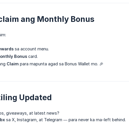
claim ang Monthly Bonus
im:
ewards
sa account menu.
onthly Bonus
card.
 ang
Claim
para mapunta agad sa Bonus Wallet mo. 🎉
iling Updated
, giveaways, at latest news?
bx
sa X, Instagram, at Telegram — para never ka ma-left behind.