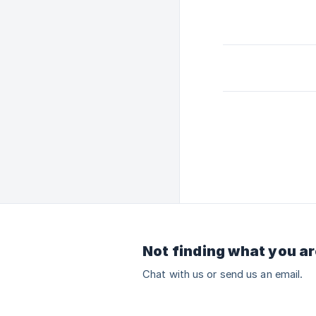
Not finding what you ar
Chat with us or send us an email.