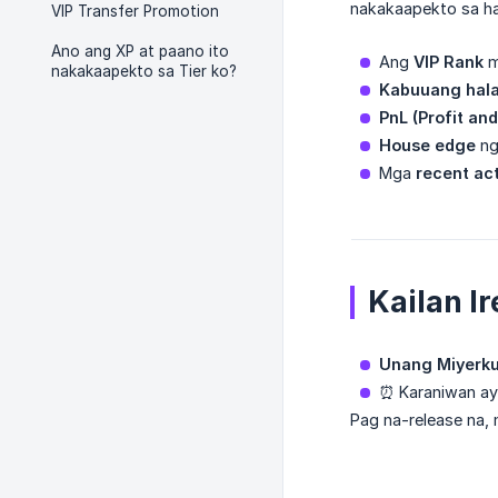
nakakaapekto sa ha
VIP Transfer Promotion
Ano ang XP at paano ito
Ang
VIP Rank
m
nakakaapekto sa Tier ko?
Kabuuang hala
PnL (Profit and
House edge
ng
Mga
recent act
Kailan I
Unang Miyerku
⏰ Karaniwan a
Pag na-release na,