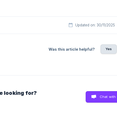
Updated on: 30/11/2025
Yes
Was this article helpful?
e looking for?
Chat with