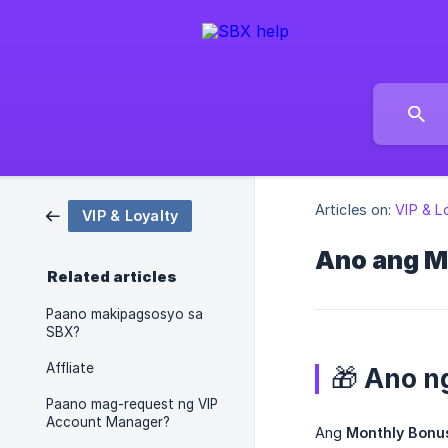
Articles on:
VIP & L
VIP & Loyalty
Ano ang M
Related articles
Paano makipagsosyo sa
SBX?
Affliate
🎁 Ano n
Paano mag-request ng VIP
Account Manager?
Ang
Monthly Bonu