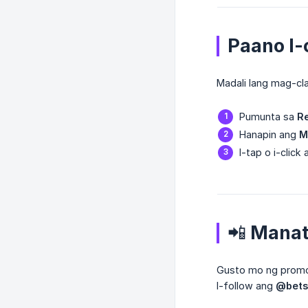
Paano I-
Madali lang mag-cla
Pumunta sa
R
Hanapin ang
M
I-tap o i-click
📲 Manat
Gusto mo ng promos
I-follow ang
@bets