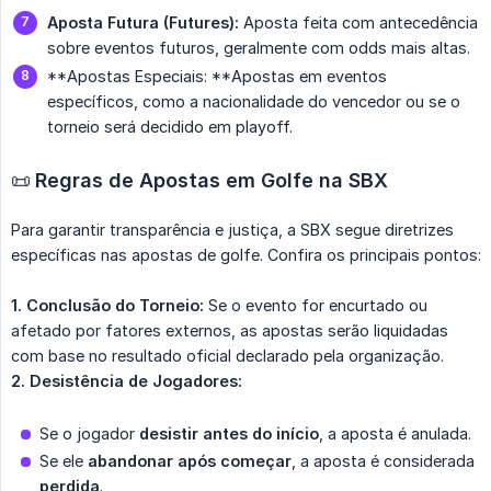
Aposta Futura (Futures):
Aposta feita com antecedência
sobre eventos futuros, geralmente com odds mais altas.
**Apostas Especiais: **Apostas em eventos
específicos, como a nacionalidade do vencedor ou se o
torneio será decidido em playoff.
📜
Regras de Apostas em Golfe na SBX
Para garantir transparência e justiça, a SBX segue diretrizes
específicas nas apostas de golfe. Confira os principais pontos:
1. Conclusão do Torneio:
Se o evento for encurtado ou
afetado por fatores externos, as apostas serão liquidadas
com base no resultado oficial declarado pela organização.
2. Desistência de Jogadores:
Se o jogador
desistir antes do início
, a aposta é anulada.
Se ele
abandonar após começar
, a aposta é considerada
perdida
.