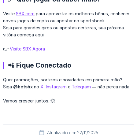
Visite
SBX.com
para aproveitar os melhores bônus, conhecer
novos jogos de cripto ou apostar no sportsbook.
Seja para grandes giros ou apostas certeiras, sua próxima
vitória começa aqui.
👉
Visite SBX Agora
📲 Fique Conectado
Quer promoções, sorteios e novidades em primeira mão?
Siga
@betsbx
no
X
,
Instagram
e
Telegram
— não perca nada.
Vamos crescer juntos. 💥
Atualizado em: 22/11/2025