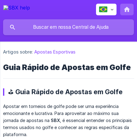
Artigos sobre:
Apostas Esportivas
Guia Rápido de Apostas em Golfe
⛳ Guia Rápido de Apostas em Golfe
Apostar em torneios de golfe pode ser uma experiência
emocionante e lucrativa. Para aproveitar ao máximo sua
jornada de apostas na
SBX
, é essencial entender os principais
termos usados no golfe e conhecer as regras específicas da
plataforma.