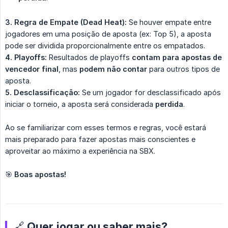
3. Regra de Empate (Dead Heat):
Se houver empate entre
jogadores em uma posição de aposta (ex: Top 5), a aposta
pode ser dividida proporcionalmente entre os empatados.
4. Playoffs:
Resultados de playoffs
contam para apostas de 
vencedor final
, mas
podem não contar
para outros tipos de
aposta.
5. Desclassificação:
Se um jogador for desclassificado após
iniciar o torneio, a aposta será considerada
perdida
.
Ao se familiarizar com esses termos e regras, você estará
mais preparado para fazer apostas mais conscientes e
aproveitar ao máximo a experiência na SBX.
🎯
Boas apostas!
🔗 Quer jogar ou saber mais?