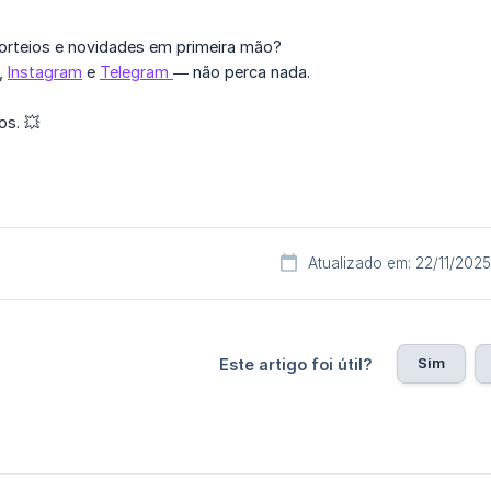
rteios e novidades em primeira mão?
,
Instagram
e
Telegram
— não perca nada.
os. 💥
Atualizado em: 22/11/2025
Sim
Este artigo foi útil?