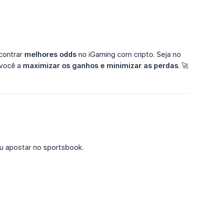
contrar
melhores odds
no iGaming com cripto. Seja no
 você a
maximizar os ganhos e minimizar as perdas
. 🚀
ou apostar no sportsbook.