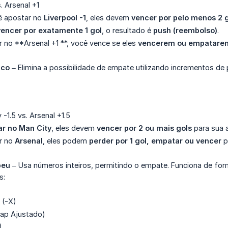
s. Arsenal +1
cê apostar no
Liverpool -1
, eles devem
vencer por pelo menos 2 
vencer por exatamente 1 gol
, o resultado é
push (reembolso)
.
 no **Arsenal +1 **, você vence se eles
vencerem ou empatare
ico
– Elimina a possibilidade de empate utilizando incrementos de
-1.5 vs. Arsenal +1.5
ar no Man City
, eles devem
vencer por 2 ou mais gols
para sua 
r no
Arsenal
, eles podem
perder por 1 gol, empatar ou vencer
p
peu
– Usa números inteiros, permitindo o empate. Funciona de fo
s:
 (-X)
ap Ajustado)
)