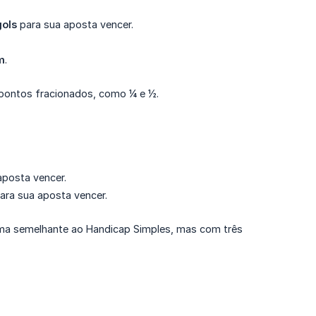
gols
para sua aposta vencer.
m
.
 pontos fracionados, como ¼ e ½.
aposta vencer.
ara sua aposta vencer.
rma semelhante ao Handicap Simples, mas com três