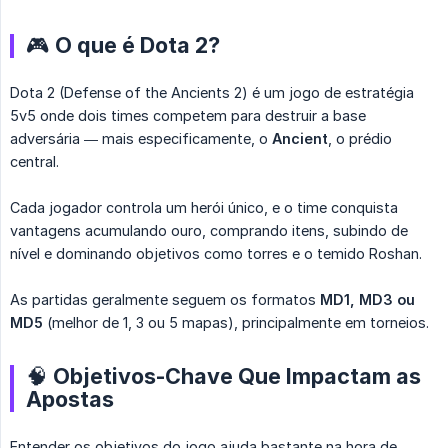
🎮 O que é Dota 2?
Dota 2 (Defense of the Ancients 2) é um jogo de estratégia
5v5 onde dois times competem para destruir a base
adversária — mais especificamente, o
Ancient
, o prédio
central.
Cada jogador controla um herói único, e o time conquista
vantagens acumulando ouro, comprando itens, subindo de
nível e dominando objetivos como torres e o temido Roshan.
As partidas geralmente seguem os formatos
MD1, MD3 ou 
MD5
(melhor de 1, 3 ou 5 mapas), principalmente em torneios.
🧠 Objetivos-Chave Que Impactam as
Apostas
Entender os objetivos do jogo ajuda bastante na hora de