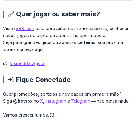
🔗 Quer jogar ou saber mais?
Visite
SBX.com
para aproveitar os melhores bônus, conhecer
novos jogos de cripto ou apostar no sportsbook.
Seja para grandes giros ou apostas certeiras, sua próxima
vitória começa aqui.
👉
Visite SBX Agora
📲 Fique Conectado
Quer promoções, sorteios e novidades em primeira mão?
Siga
@betsbx
no
X
,
Instagram
e
Telegram
— não perca nada.
Vamos crescer juntos. 💥