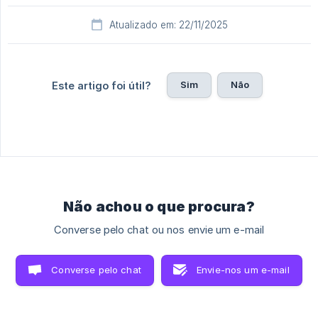
Atualizado em: 22/11/2025
Sim
Não
Este artigo foi útil?
Não achou o que procura?
Converse pelo chat ou nos envie um e-mail
Converse pelo chat
Envie-nos um e-mail