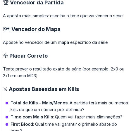
🏆 Vencedor da Partida
A aposta mais simples: escolha o time que vai vencer a série.
🗺️ Vencedor do Mapa
Aposte no vencedor de um mapa específico da série.
🎯 Placar Correto
Tente prever o resultado exato da série (por exemplo, 2x0 ou
2x1 em uma MD3).
⚔️ Apostas Baseadas em Kills
Total de Kills - Mais/Menos
: A partida terá mais ou menos
kills do que um número pré-definido?
Time com Mais Kills
: Quem vai fazer mais eliminações?
First Blood
: Qual time vai garantir o primeiro abate do
jogo?