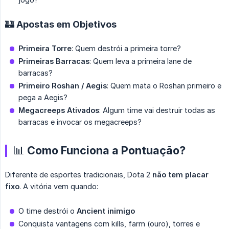
🏰 Apostas em Objetivos
Primeira Torre
: Quem destrói a primeira torre?
Primeiras Barracas
: Quem leva a primeira lane de
barracas?
Primeiro Roshan / Aegis
: Quem mata o Roshan primeiro e
pega a Aegis?
Megacreeps Ativados
: Algum time vai destruir todas as
barracas e invocar os megacreeps?
📊 Como Funciona a Pontuação?
Diferente de esportes tradicionais, Dota 2
não tem placar 
fixo
. A vitória vem quando:
O time destrói o
Ancient inimigo
Conquista vantagens com kills, farm (ouro), torres e