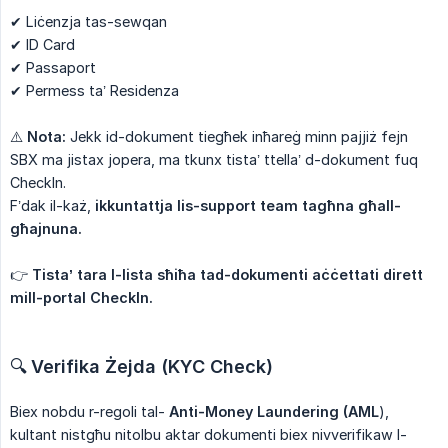
✔ Liċenzja tas-sewqan
✔ ID Card
✔ Passaport
✔ Permess ta’ Residenza
⚠️
Nota:
Jekk id-dokument tiegħek inħareġ minn pajjiż fejn
SBX ma jistax jopera, ma tkunx tista’ ttella’ d-dokument fuq
CheckIn.
F’dak il-każ,
ikkuntattja lis-support team tagħna għall-
għajnuna.
👉
Tista’ tara l-lista sħiħa tad-dokumenti aċċettati dirett 
mill-portal CheckIn.
🔍
Verifika Żejda (KYC Check)
Biex nobdu r-regoli tal-
Anti-Money Laundering (AML
),
kultant nistgħu nitolbu aktar dokumenti biex nivverifikaw l-