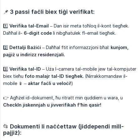
📌
3 passi faċli biex tiġi verifikat:
1️⃣
Verifika tal-Email
– Dan isir meta toħloq il-kont tiegħek.
Daħħal il-
6-digit code
li nibgħatulek fl-email tiegħek.
2️⃣
Dettalji Bażiċi
– Daħħal ftit informazzjoni bħal:
kunjom, 
pajjiż u indirizz residenzjali.
3️⃣
Verifika tal-ID
– Uża l-camera tal-mobile jew tal-kompjuter
biex tieħu
foto malajr tal-ID tiegħek.
(Nirrakkomandaw il-
mobile 📱 –
aktar faċli u veloċi!
)
👉 Agħżel id-dokument, ħu ritratt min quddiem u wara, u
CheckIn jiskennjah u jivverifikah f’ħin qasir!
📂
Dokumenti li naċċettaw (jiddependi mill-
pajjiż):