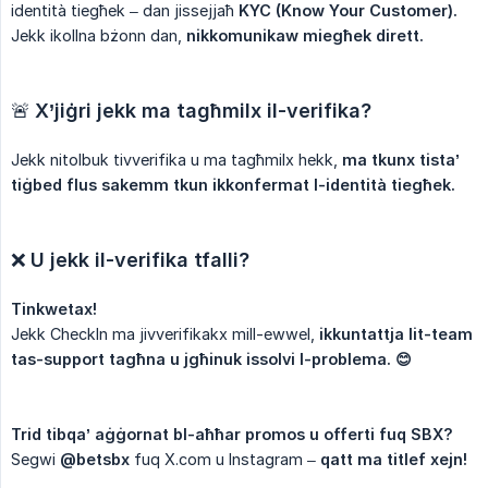
identità tiegħek – dan jissejjaħ
KYC (Know Your Customer).
Jekk ikollna bżonn dan,
nikkomunikaw miegħek dirett.
🚨
X’jiġri jekk ma tagħmilx il-verifika?
Jekk nitolbuk tivverifika u ma tagħmilx hekk,
ma tkunx tista’ 
tiġbed flus sakemm tkun ikkonfermat l-identità tiegħek.
❌
U jekk il-verifika tfalli?
Tinkwetax!
Jekk CheckIn ma jivverifikakx mill-ewwel,
ikkuntattja lit-team 
tas-support tagħna u jgħinuk issolvi l-problema. 😊
Trid tibqa’ aġġornat bl-aħħar promos u offerti fuq SBX?
Segwi
@betsbx
fuq X.com u Instagram –
qatt ma titlef xejn!