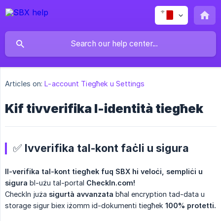
Articles on:
L-account Tiegħek u Settings
Kif tivverifika l-identità tiegħek
✅ Ivverifika tal-kont faċli u sigura
Il-verifika tal-kont tiegħek fuq SBX hi veloċi, sempliċi u 
sigura
bl-użu tal-portal
CheckIn.com!
CheckIn juża
sigurtà avvanzata
bħal encryption tad-data u
storage sigur biex iżomm id-dokumenti tiegħek
100% protetti.