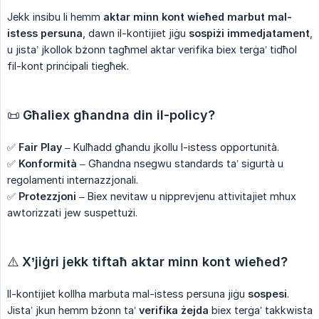
Jekk insibu li hemm
aktar minn kont wieħed marbut mal-
istess persuna
, dawn il-kontijiet jiġu
sospiżi immedjatament
,
u jista’ jkollok bżonn tagħmel aktar verifika biex terġa’ tidħol
fil-kont prinċipali tiegħek.
📜
Għaliex għandna din il-policy?
✅
Fair Play
– Kulħadd għandu jkollu l-istess opportunità.
✅
Konformità
– Għandna nsegwu standards ta’ sigurtà u
regolamenti internazzjonali.
✅
Protezzjoni
– Biex nevitaw u nipprevjenu attivitajiet mhux
awtorizzati jew suspettużi.
⚠️
X’jiġri jekk tiftaħ aktar minn kont wieħed?
Il-kontijiet kollha marbuta mal-istess persuna jiġu
sospesi
.
Jista’ jkun hemm bżonn ta’
verifika żejda
biex terġa’ takkwista