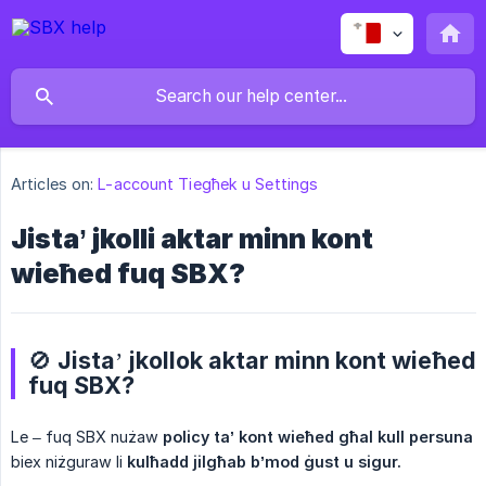
Articles on:
L-account Tiegħek u Settings
Jista’ jkolli aktar minn kont
wieħed fuq SBX?
🚫 Jista’ jkollok aktar minn kont wieħed
fuq SBX?
Le – fuq SBX nużaw
policy ta’ kont wieħed għal kull persuna
biex niżguraw li
kulħadd jilgħab b’mod ġust u sigur.