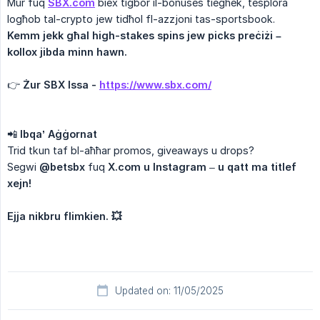
Mur fuq
SBX.com
biex tiġbor il-bonuses tiegħek, tesplora
logħob tal-crypto jew tidħol fl-azzjoni tas-sportsbook.
Kemm jekk għal high-stakes spins jew picks preċiżi – 
kollox jibda minn hawn.
👉
Żur SBX Issa - 
https://www.sbx.com/
📲
Ibqa’ Aġġornat
Trid tkun taf bl-aħħar promos, giveaways u drops?
Segwi
@betsbx
fuq
X.com u Instagram
–
u qatt ma titlef 
xejn!
Ejja nikbru flimkien. 💥
Updated on: 11/05/2025