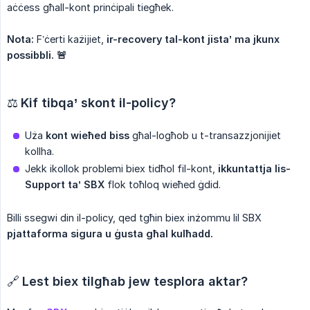
aċċess għall-kont prinċipali tiegħek.
Nota:
F’ċerti każijiet,
ir-recovery tal-kont jista’ ma jkunx 
possibbli. 🚨
⚖️
Kif tibqa’ skont il-policy?
Uża
kont wieħed biss
għal-logħob u t-transazzjonijiet
kollha.
Jekk ikollok problemi biex tidħol fil-kont,
ikkuntattja lis-
Support ta’ SBX
flok toħloq wieħed ġdid.
Billi ssegwi din il-policy, qed tgħin biex inżommu lil SBX
pjattaforma sigura u ġusta għal kulħadd.
🔗
Lest biex tilgħab jew tesplora aktar?