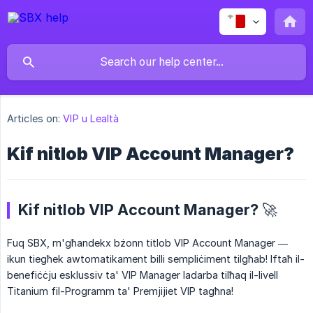
Articles on:
VIP u Lealtà
Kif nitlob VIP Account Manager?
Kif nitlob VIP Account Manager? 🚀
Fuq SBX, m'għandekx bżonn titlob VIP Account Manager —
ikun tiegħek awtomatikament billi sempliċiment tilgħab! Iftaħ il-
benefiċċju esklussiv ta' VIP Manager ladarba tilħaq il-livell
Titanium fil-Programm ta' Premjijiet VIP tagħna!