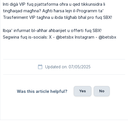
Inti diġà VIP fuq pjattaforma oħra u qed tikkunsidra li
tingħaqad magħna? Agħti ħarsa lejn il-Programm ta'
Trasferiment VIP tagħna u ibda tilgħab bħal pro fuq SBX!
Ibqa' infurmat bl-aħħar aħbarijiet u offerti fuq SBX!
Segwina fuq is-socials: X - @betsbx Instagram - @betsbx
Updated on: 07/05/2025
Yes
No
Was this article helpful?