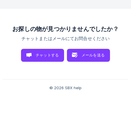
や地域に居住または滞在しているユーザーは、SBXのサービ
スをご利用いただけません： アフリカ地域 中央アフリカ共和
国（CF） コンゴ共和国（CG） コートジボワール（CI） コン
ゴ民主共和国（CD） エスワティニ（旧スワジランド）
（SZ） リベリア（LR） リビア（LY） ソマリア（SO） 南ス
お探しの物が見つかりませんでしたか？
ーダン（SS） スーダン（SD） ジンバブエ（ZW） アメリ
カ・カリブ地域
チャットまたはメールにてお問合せください
チャットする
メールを送る
© 2026 SBX help