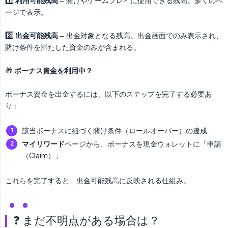
1️⃣ 利用可能残高
– 賭けやゲームプレイに使用できる残高。多くのペ
ージで表示。
2️⃣ 出金可能残高
– 出金対象となる残高。出金画面でのみ表示され、
賭け条件を満たした資金のみが含まれる。
🎁
ボーナス資金を利用中？
ボーナス資金を出金するには、以下のステップを完了する必要あ
り：
該当ボーナスに紐づく賭け条件（ロールオーバー）の達成
マイリワード
ページから、ボーナスを現金ウォレットに「申請
（Claim）」
これらを完了すると、出金可能残高に反映される仕組み。
❓ まだ不明点がある場合は？