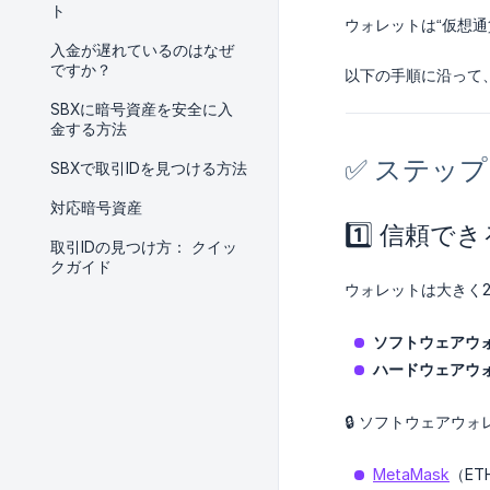
ト
ウォレットは“仮想
入金が遅れているのはなぜ
ですか？
以下の手順に沿って
SBXに暗号資産を安全に入
金する方法
✅ ステッ
SBXで取引IDを見つける方法
対応暗号資産
1️⃣ 信頼
取引IDの見つけ方： クイッ
クガイド
ウォレットは大きく
ソフトウェアウ
ハードウェアウ
🔒 ソフトウェアウ
MetaMask
（E