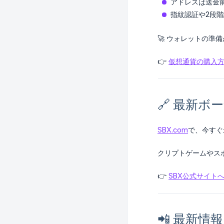
アドレスは送金
指紋認証や2段
🚀 ウォレットの準
👉
仮想通貨の購入
🔗 最新
SBX.com
で、今すぐ
クリプトゲームやス
👉
SBX公式サイト
📲 最新情