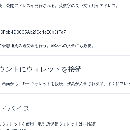
後、公開アドレスが発行される。英数字の長い文字列がアドレス。
89Fbb4D0895Ab21Cc4eE0b3fFa7
て仮想通貨の送受金を行う。SBXへの入金にも必要。
Xアカウントにウォレットを接続
ト」画面から、外部ウォレットを接続。残高が入金され次第、すぐにプレ
アドバイス
るウォレットを使用（取引所保管ウォレットは非推奨）