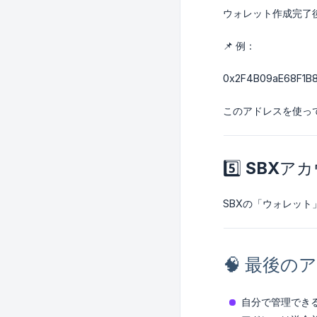
ウォレット作成完了
📌 例：
0x2F4B09aE68F1B
このアドレスを使っ
5️⃣ SB
SBXの「ウォレッ
🧠 最後の
自分で管理でき