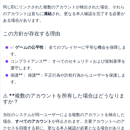
同じIDにリンクされた複数のアカウントが検出された場合、それら
のアカウントは直ちに
凍結
され、更なる本人確認を完了する必要が
ある場合があります。
この方針が存在する理由
✅
ゲームの公平性
： 全てのプレイヤーに平等な機会を保障しま
す。
コンプライアンス**： すべてのセキュリティおよび規制基準を
遵守します。
保護**： 保護**：不正行為や詐欺行為からユーザーを保護しま
す。
⚠️ **複数のアカウントを所有した場合はどうなりま
すか？
当社のシステムが同一ユーザーによる複数のアカウントを検出した
場合、
すべてのアカウント
が停止されます。主要アカウントへのア
クセスを回復する前に、更なる本人確認が必要となる場合がありま