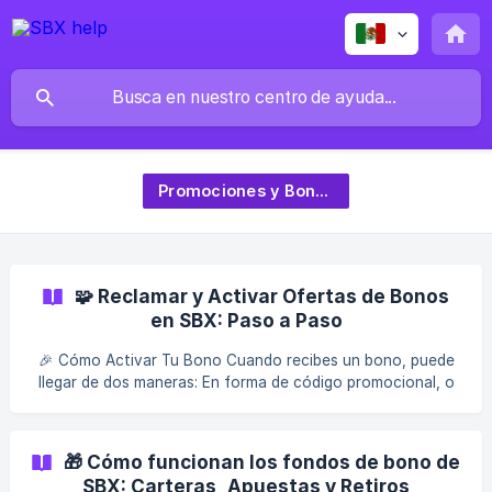
Promociones y Bonos
🧩 Reclamar y Activar Ofertas de Bonos
en SBX: Paso a Paso
🎉 Cómo Activar Tu Bono Cuando recibes un bono, puede
llegar de dos maneras: En forma de código promocional, o
Aplicado directamente a tu cuenta por nuestro equipo. 🖋️
Activando Códigos Promocionales Para activar el código
que recibiste, ve a tu página de Mis Recompensas o a la
🎁 Cómo funcionan los fondos de bono de
bandeja de recompensas. Ahí verás una casilla para ingresar
SBX: Carteras, Apuestas y Retiros