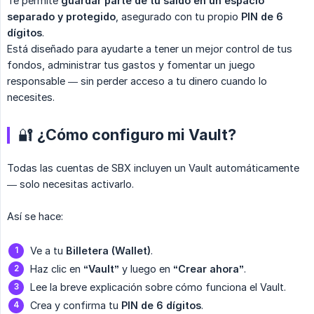
Te permite
guardar parte de tu saldo en un espacio 
separado y protegido
, asegurado con tu propio
PIN de 6 
dígitos
.
Está diseñado para ayudarte a tener un mejor control de tus
fondos, administrar tus gastos y fomentar un juego
responsable — sin perder acceso a tu dinero cuando lo
necesites.
🔐 ¿Cómo configuro mi Vault?
Todas las cuentas de SBX incluyen un Vault automáticamente
— solo necesitas activarlo.
Así se hace:
Ve a tu
Billetera (Wallet)
.
Haz clic en
“Vault”
y luego en
“Crear ahora”
.
Lee la breve explicación sobre cómo funciona el Vault.
Crea y confirma tu
PIN de 6 dígitos
.