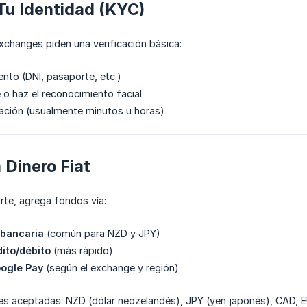
a Tu Identidad (KYC)
xchanges piden una verificación básica:
nto (DNI, pasaporte, etc.)
 o haz el reconocimiento facial
ación (usualmente minutos u horas)
 Dinero Fiat
rte, agrega fondos vía:
 bancaria
(común para NZD y JPY)
dito/débito
(más rápido)
oogle Pay
(según el exchange y región)
 aceptadas: NZD (dólar neozelandés), JPY (yen japonés), CAD, 