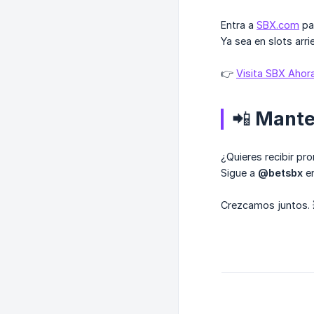
Entra a
SBX.com
par
Ya sea en slots arr
👉
Visita SBX Ahor
📲 Mant
¿Quieres recibir p
Sigue a
@betsbx
e
Crezcamos juntos. 