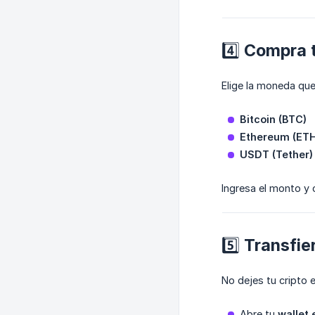
4️⃣ Compra
Elige la moneda qu
Bitcoin (BTC)
Ethereum (ETH
USDT (Tether)
Ingresa el monto y 
5️⃣ Transfie
No dejes tu cripto
Abre tu
wallet 