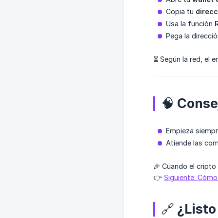
Copia tu
direcc
Usa la función
Pega la direcció
⏳ Según la red, el 
🧠 Conse
Empieza siempr
Atiende las com
🎉 Cuando el cripto 
👉
Siguiente: Cómo
🔗 ¿List