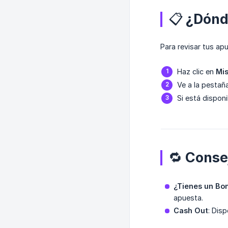
📋 ¿Dónd
Para revisar tus ap
Haz clic en
Mi
Ve a la pestañ
Si está dispon
🔁 Conse
¿Tienes un Bo
apuesta.
Cash Out
: Dis