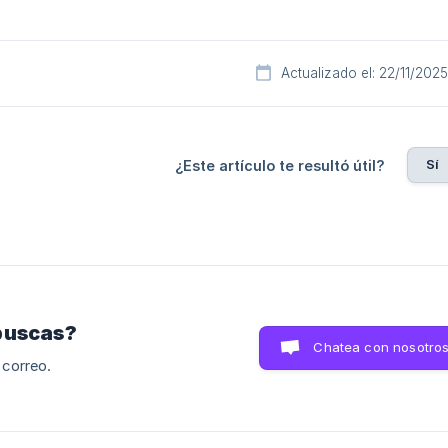
Actualizado el: 22/11/2025
Sí
¿Este artículo te resultó útil?
buscas?
Chatea con nosotro
 correo.