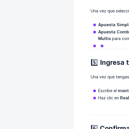
Una vez que selecc
Apuesta Simpl
Apuesta Combi
Multis
para com
5️⃣ Ingresa
Una vez que tengas 
Escribe el
mont
Haz clic en
Real
6️⃣ Confirm