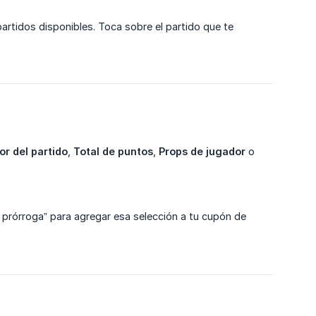
partidos disponibles. Toca sobre el partido que te
r del partido
,
Total de puntos
,
Props de jugador
o
 prórroga” para agregar esa selección a tu cupón de