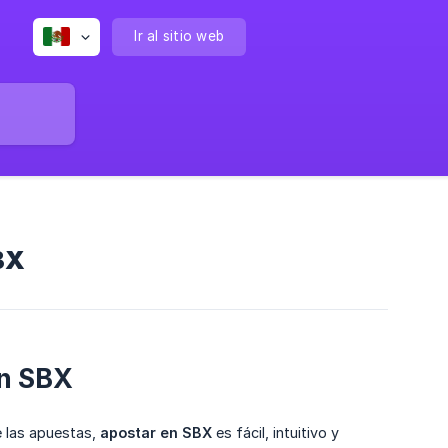
Ir al sitio web
BX
en SBX
 las apuestas,
apostar en SBX
es fácil, intuitivo y