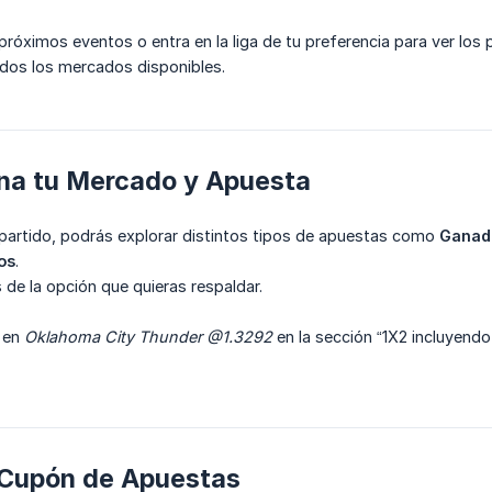
próximos eventos o entra en la liga de tu preferencia para ver los 
odos los mercados disponibles.
ona tu Mercado y Apuesta
 partido, podrás explorar distintos tipos de apuestas como
Ganado
os
.
 de la opción que quieras respaldar.
c en
Oklahoma City Thunder @1.3292
en la sección “1X2 incluyendo
u Cupón de Apuestas