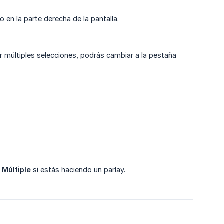
o en la parte derecha de la pantalla.
r múltiples selecciones, podrás cambiar a la pestaña
 Múltiple
si estás haciendo un parlay.