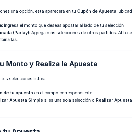
iones una opción, esta aparecerá en tu
Cupón de Apuesta
, ubicad
e
: Ingresa el monto que deseas apostar al lado de tu selección.
nada (Parlay)
: Agrega más selecciones de otros partidos. Al tene
binarlas.
 tu Monto y Realiza la Apuesta
tus selecciones listas:
o de tu apuesta
en el campo correspondiente.
izar Apuesta Simple
si es una sola selección o
Realizar Apuesta
a tu Apuesta