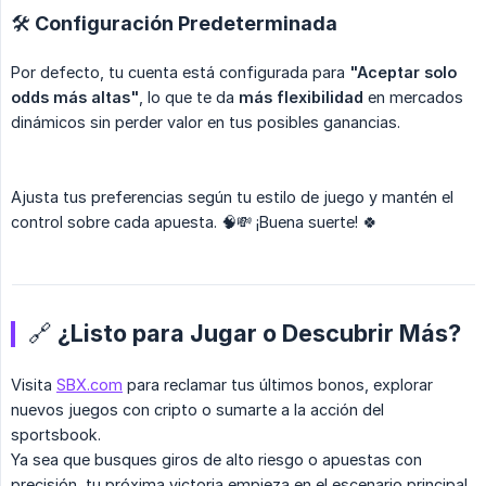
🛠️ Configuración Predeterminada
Por defecto, tu cuenta está configurada para
"Aceptar solo 
odds más altas"
, lo que te da
más flexibilidad
en mercados
dinámicos sin perder valor en tus posibles ganancias.
Ajusta tus preferencias según tu estilo de juego y mantén el
control sobre cada apuesta. 🧠💸 ¡Buena suerte! 🍀
🔗 ¿Listo para Jugar o Descubrir Más?
Visita
SBX.com
para reclamar tus últimos bonos, explorar
nuevos juegos con cripto o sumarte a la acción del
sportsbook.
Ya sea que busques giros de alto riesgo o apuestas con
precisión, tu próxima victoria empieza en el escenario principal.