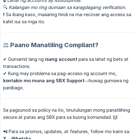
🔒
Lahat ng accounts ay isususpinde.
🔍
Kailangan mo ring dumaan sa karagdagang verification.
❗ Sa ibang kaso, maaaring hindi na ma-recover ang access sa
kahit isa sa mga ito.
⚖️ Paano Manatiling Compliant?
✔ Gumamit lang ng
isang account
para sa lahat ng bets at
transactions.
✔ Kung may problema sa pag-access ng account mo,
kontakin mo muna ang SBX Support
—huwag gumawa ng
panibago.
Sa pagsunod sa policy na ito, tinutulungan mong panatilihing
secure at patas ang SBX para sa buong komunidad. 🙌
📲 Para sa promos, updates, at features, follow mo kami sa:
X – @betsbx