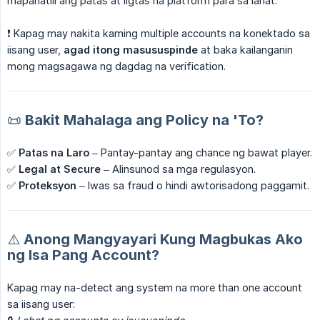
mapanatili ang patas at ligtas na platform para sa lahat.
❗ Kapag may nakita kaming multiple accounts na konektado sa
iisang user,
agad itong masususpinde
at baka kailanganin
mong magsagawa ng dagdag na verification.
📜 Bakit Mahalaga ang Policy na 'To?
✅
Patas na Laro
– Pantay-pantay ang chance ng bawat player.
✅
Legal at Secure
– Alinsunod sa mga regulasyon.
✅
Proteksyon
– Iwas sa fraud o hindi awtorisadong paggamit.
⚠️ Anong Mangyayari Kung Magbukas Ako
ng Isa Pang Account?
Kapag may na-detect ang system na more than one account
sa iisang user: