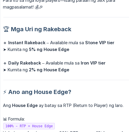
Para ito sa mga loyal players—isang paraan ng SBX para
magpasalamat! 💰🎉
🏆 Mga Uri ng Rakeback
🔹
Instant Rakeback
– Available mula sa
Stone VIP tier
➤ Kumita ng
5% ng House Edge
🔹
Daily Rakeback
– Available mula sa
Iron VIP tier
➤ Kumita ng
2% ng House Edge
⚡ Ano ang House Edge?
Ang
House Edge
ay batay sa RTP (Return to Player) ng laro.
📊 Formula:
100% - RTP = House Edge