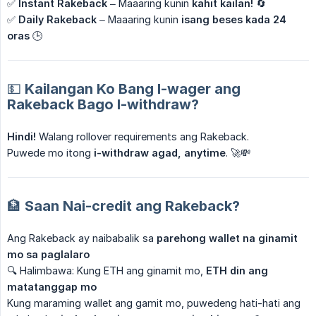
✅
Instant Rakeback
– Maaaring kunin
kahit kailan!
🔄
✅
Daily Rakeback
– Maaaring kunin
isang beses kada 24 
oras
🕒
💵 Kailangan Ko Bang I-wager ang
Rakeback Bago I-withdraw?
Hindi!
Walang rollover requirements ang Rakeback.
Puwede mo itong
i-withdraw agad, anytime
. 🚀💸
🏦 Saan Nai-credit ang Rakeback?
Ang Rakeback ay naibabalik sa
parehong wallet na ginamit 
mo sa paglalaro
🔍 Halimbawa: Kung ETH ang ginamit mo,
ETH din ang 
matatanggap mo
Kung maraming wallet ang gamit mo, puwedeng hati-hati ang