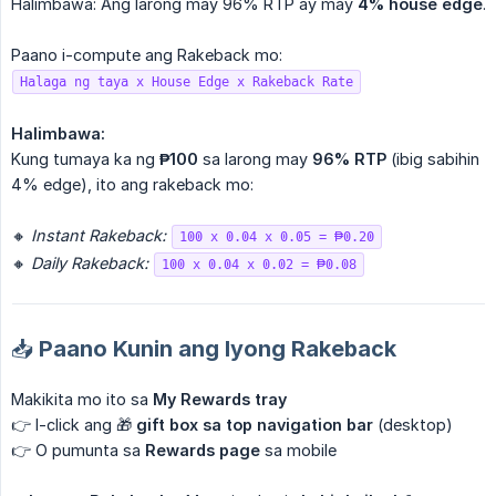
Halimbawa: Ang larong may 96% RTP ay may
4% house edge
.
Paano i-compute ang Rakeback mo:
Halaga ng taya x House Edge x Rakeback Rate
Halimbawa:
Kung tumaya ka ng
₱100
sa larong may
96% RTP
(ibig sabihin
4% edge), ito ang rakeback mo:
🔸
Instant Rakeback:
100 x 0.04 x 0.05 = ₱0.20
🔸
Daily Rakeback:
100 x 0.04 x 0.02 = ₱0.08
📥 Paano Kunin ang Iyong Rakeback
Makikita mo ito sa
My Rewards tray
👉 I-click ang 🎁
gift box sa top navigation bar
(desktop)
👉 O pumunta sa
Rewards page
sa mobile