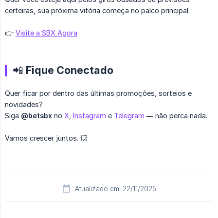
certeiras, sua próxima vitória começa no palco principal.
👉
Visite a SBX Agora
📲 Fique Conectado
Quer ficar por dentro das últimas promoções, sorteios e
novidades?
Siga
@betsbx
no
X
,
Instagram
e
Telegram
— não perca nada.
Vamos crescer juntos. 💥
Atualizado em: 22/11/2025