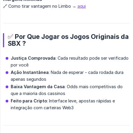
🔗 Como tirar vantagem no Limbo →
aqui
✅ Por Que Jogar os Jogos Originais da
SBX ?
Justiça Comprovada
: Cada resultado pode ser verificado
por você
Ação Instantânea
: Nada de esperar - cada rodada dura
apenas segundos
Baixa Vantagem da Casa
: Odds mais competitivas do
que a maioria dos cassinos
Feito para Cripto
: Interface leve, apostas rápidas e
integração com carteiras Web3