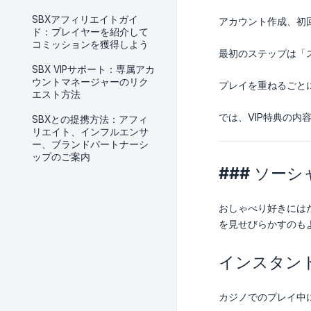
SBXアフィリエイトガイ
アカウント作成、初
ド：プレイヤーを紹介して
コミッションを獲得しよう
最初のステップは「
SBX VIPサポート：専属アカ
ウントマネージャーのリク
プレイを重ねるごと
エスト方法
では、VIP特典の内
SBXとの提携方法：アフィ
リエイト、インフルエンサ
ー、ブランドパートナーシ
ップのご案内
### ソー
おしゃべり好きには
を見せびらかすのも
インスタン
カジノでのプレイ中