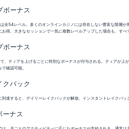
プボーナス
グラムは全54レベル。多くのオンラインカジノには存在しない豊富な階層
にお得。大きなセッションで一気に複数レベルアップした場合も、すべ
プボーナス
おいて、ティアを上げるごとに特別なボーナスが付与される。ティアが上
ルで確認可能。
イクバック
に到達すると、デイリーレイクバックが解放。インスタントレイクバック
ボーナス
では、月ごとのアクティビティに応じたボーナスが支給される。通常は