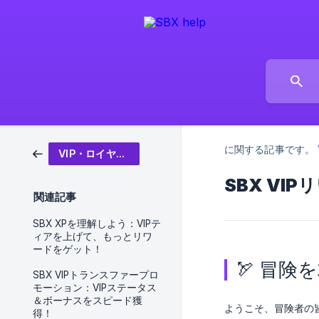
に関する記事です。
VIP・ロイヤルティプログラム
SBX V
関連記事
SBX XPを理解しよう：VIPテ
ィアを上げて、もっとリワ
ードをゲット！
🏹 冒険
SBX VIPトランスファープロ
モーション：VIPステータス
＆ボーナスをスピード獲
ようこそ、冒険者の
得！