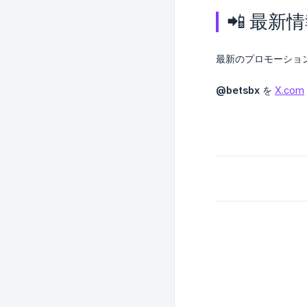
📲 最
最新のプロモーショ
@betsbx
を
X.com